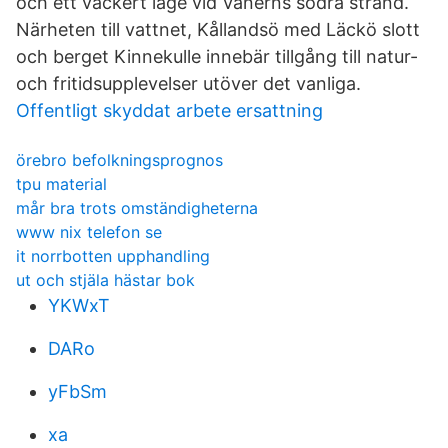
och ett vackert läge vid Vänerns södra strand.
Närheten till vattnet, Kållandsö med Läckö slott
och berget Kinnekulle innebär tillgång till natur-
och fritidsupplevelser utöver det vanliga.
Offentligt skyddat arbete ersattning
örebro befolkningsprognos
tpu material
mår bra trots omständigheterna
www nix telefon se
it norrbotten upphandling
ut och stjäla hästar bok
YKWxT
DARo
yFbSm
xa