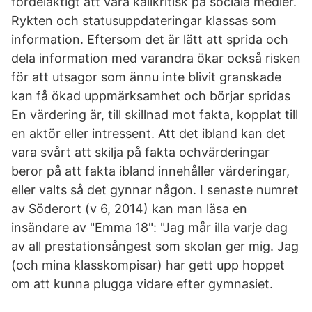
fördelaktigt att vara källkritisk på sociala medier.
Rykten och statusuppdateringar klassas som
information. Eftersom det är lätt att sprida och
dela information med varandra ökar också risken
för att utsagor som ännu inte blivit granskade
kan få ökad uppmärksamhet och börjar spridas
En värdering är, till skillnad mot fakta, kopplat till
en aktör eller intressent. Att det ibland kan det
vara svårt att skilja på fakta ochvärderingar
beror på att fakta ibland innehåller värderingar,
eller valts så det gynnar någon. I senaste numret
av Söderort (v 6, 2014) kan man läsa en
insändare av "Emma 18": "Jag mår illa varje dag
av all prestationsångest som skolan ger mig. Jag
(och mina klasskompisar) har gett upp hoppet
om att kunna plugga vidare efter gymnasiet.